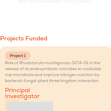
a
n
d
c
l
i
m
a
t
e
-
r
e
s
i
l
i
e
n
t
c
r
o
p
s
y
s
t
e
m
s
.
Projects Funded
Project 1
Role of Rhodotorula mucilaginosa JGTA-S1 in the
release of its endosymbiotic microbes to modulate
rice microbiota and improve nitrogen nutrition by
bacterial-fungal-plant three kingdom interaction.
Principal
Investigator