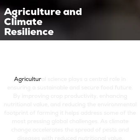
Agriculture and
Climate
Resilience
A
g
r
i
c
u
l
t
u
r
a
l
s
c
i
e
n
c
e
p
l
a
y
s
a
c
e
n
t
r
a
l
r
o
l
e
i
n
e
n
s
u
r
i
n
g
a
s
u
s
t
a
i
n
a
b
l
e
a
n
d
s
e
c
u
r
e
f
o
o
d
f
u
t
u
r
e
.
B
y
i
m
p
r
o
v
i
n
g
c
r
o
p
p
r
o
d
u
c
t
i
v
i
t
y
,
e
n
h
a
n
c
i
n
g
n
u
t
r
i
t
i
o
n
a
l
v
a
l
u
e
,
a
n
d
r
e
d
u
c
i
n
g
t
h
e
e
n
v
i
r
o
n
m
e
n
t
a
l
f
o
o
t
p
r
i
n
t
o
f
f
a
r
m
i
n
g
i
t
h
e
l
p
s
a
d
d
r
e
s
s
s
o
m
e
o
f
t
h
e
m
o
s
t
p
r
e
s
s
i
n
g
g
l
o
b
a
l
c
h
a
l
l
e
n
g
e
s
.
A
s
c
l
i
m
a
t
e
c
h
a
n
g
e
a
c
c
e
l
e
r
a
t
e
s
t
h
e
s
p
r
e
a
d
o
f
p
e
s
t
s
a
n
d
d
i
s
e
a
s
e
s
w
i
t
h
r
e
d
u
c
e
d
n
u
t
r
i
t
i
o
n
a
l
v
a
l
u
e
,