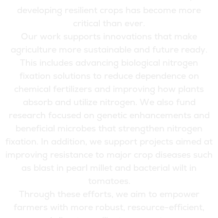
d
e
v
e
l
o
p
i
n
g
r
e
s
i
l
i
e
n
t
c
r
o
p
s
h
a
s
b
e
c
o
m
e
m
o
r
e
c
r
i
t
i
c
a
l
t
h
a
n
e
v
e
r
.
O
u
r
w
o
r
k
s
u
p
p
o
r
t
s
i
n
n
o
v
a
t
i
o
n
s
t
h
a
t
m
a
k
e
a
g
r
i
c
u
l
t
u
r
e
m
o
r
e
s
u
s
t
a
i
n
a
b
l
e
a
n
d
f
u
t
u
r
e
r
e
a
d
y
.
T
h
i
s
i
n
c
l
u
d
e
s
a
d
v
a
n
c
i
n
g
b
i
o
l
o
g
i
c
a
l
n
i
t
r
o
g
e
n
f
i
x
a
t
i
o
n
s
o
l
u
t
i
o
n
s
t
o
r
e
d
u
c
e
d
e
p
e
n
d
e
n
c
e
o
n
c
h
e
m
i
c
a
l
f
e
r
t
i
l
i
z
e
r
s
a
n
d
i
m
p
r
o
v
i
n
g
h
o
w
p
l
a
n
t
s
a
b
s
o
r
b
a
n
d
u
t
i
l
i
z
e
n
i
t
r
o
g
e
n
.
W
e
a
l
s
o
f
u
n
d
r
e
s
e
a
r
c
h
f
o
c
u
s
e
d
o
n
g
e
n
e
t
i
c
e
n
h
a
n
c
e
m
e
n
t
s
a
n
d
b
e
n
e
f
i
c
i
a
l
m
i
c
r
o
b
e
s
t
h
a
t
s
t
r
e
n
g
t
h
e
n
n
i
t
r
o
g
e
n
f
i
x
a
t
i
o
n
.
I
n
a
d
d
i
t
i
o
n
,
w
e
s
u
p
p
o
r
t
p
r
o
j
e
c
t
s
a
i
m
e
d
a
t
i
m
p
r
o
v
i
n
g
r
e
s
i
s
t
a
n
c
e
t
o
m
a
j
o
r
c
r
o
p
d
i
s
e
a
s
e
s
s
u
c
h
a
s
b
l
a
s
t
i
n
p
e
a
r
l
m
i
l
l
e
t
a
n
d
b
a
c
t
e
r
i
a
l
w
i
l
t
i
n
t
o
m
a
t
o
e
s
.
T
h
r
o
u
g
h
t
h
e
s
e
e
f
f
o
r
t
s
,
w
e
a
i
m
t
o
e
m
p
o
w
e
r
f
a
r
m
e
r
s
w
i
t
h
m
o
r
e
r
o
b
u
s
t
,
r
e
s
o
u
r
c
e
-
e
f
f
i
c
i
e
n
t
,